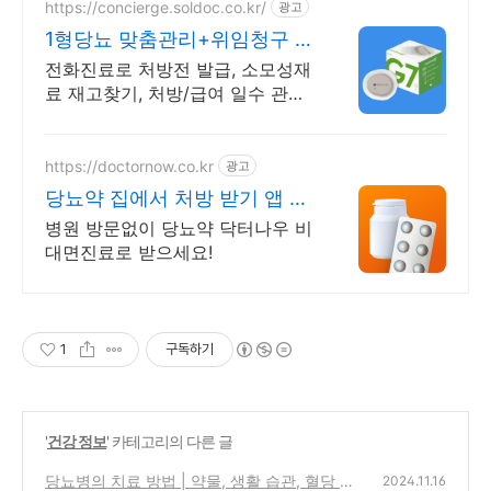
https://concierge.soldoc.co.kr/
광고
1형당뇨 맞춤관리+위임청구 재
처방 주기 무료알림
전화진료로 처방전 발급, 소모성재
료 재고찾기, 처방/급여 일수 관리
도와드립니다.
https://doctornow.co.kr
광고
당뇨약 집에서 처방 받기 앱 다
운로드 800만 돌파!
병원 방문없이 당뇨약 닥터나우 비
대면진료로 받으세요!
1
구독하기
'
건강 정보
' 카테고리의 다른 글
당뇨병의 치료 방법 | 약물, 생활 습관, 혈당 관
2024.11.16