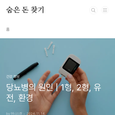
본문 바로가기
숨은 돈 찾기
홈
건강 정보
당뇨병의 원인 | 1형, 2형, 유
전, 환경
by 머니스캔
2024. 11. 14.